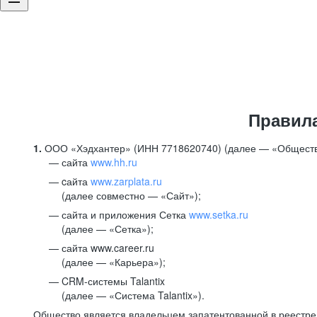
Правил
1.
ООО «Хэдхантер» (ИНН 7718620740) (далее — «Обществ
сайта
www.hh.ru
cайта
www.zarplata.ru
(далее совместно — «Сайт»);
сайта и приложения Сетка
www.setka.ru
(далее — «Сетка»);
сайта www.career.ru
(далее — «Карьера»);
CRM-системы Talantix
(далее — «Система Talantix»).
Общество является владельцем запатентованной в реестр