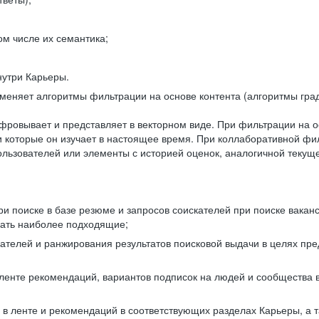
ом числе их семантика;
нутри Карьеры.
еняет алгоритмы фильтрации на основе контента (алгоритмы град
фровывает и представляет в векторном виде. При фильтрации на о
ли которые он изучает в настоящее время. При коллаборативной ф
льзователей или элементы с историей оценок, аналогичной текущ
и поиске в базе резюме и запросов соискателей при поиске вакан
рать наиболее подходящие;
одателей и ранжирования результатов поисковой выдачи в целях п
 ленте рекомендаций, вариантов подписок на людей и сообщества 
 в ленте и рекомендаций в соответствующих разделах Карьеры, а