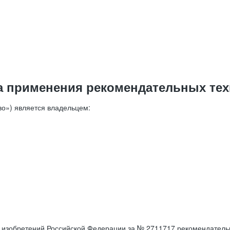
а применения рекомендательных тех
о») является владельцем:
е изобретений Российской Федерации за № 2711717 рекомендатель