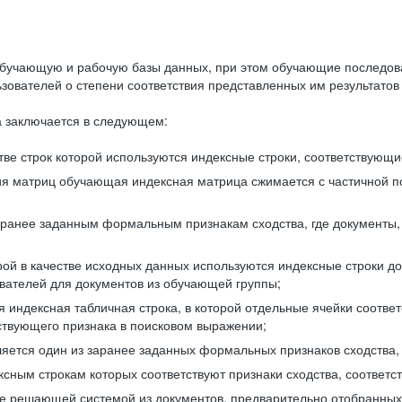
бучающую и рабочую базы данных, при этом обучающие последов
ователей о степени соответствия представленных им результатов 
 заключается в следующем:
ве строк которой используются индексные строки, соответствующ
ия матриц обучающая индексная матрица сжимается с частичной п
аранее заданным формальным признакам сходства, где документы,
ой в качестве исходных данных используются индексные строки д
ователей для документов из обучающей группы;
индексная табличная строка, в которой отдельные ячейки соответ
тствующего признака в поисковом выражении;
ляется один из заранее заданных формальных признаков сходства
ксным строкам которых соответствуют признаки сходства, соотве
е решающей системой из документов, предварительно отобранных 