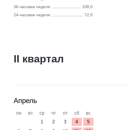
36-часовая неделя
108,0
24-часовая неделя
72,0
II квартал
Апрель
пн
вт
ср
чт
пт
сб
вс
1
2
3
4
5