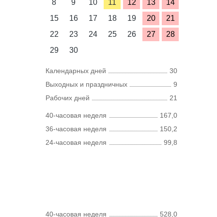
8
9
10
11
12
13
14
15
16
17
18
19
20
21
22
23
24
25
26
27
28
29
30
Календарных дней
30
Выходных и праздничных
9
Рабочих дней
21
40-часовая неделя
167,0
36-часовая неделя
150,2
24-часовая неделя
99,8
40-часовая неделя
528,0