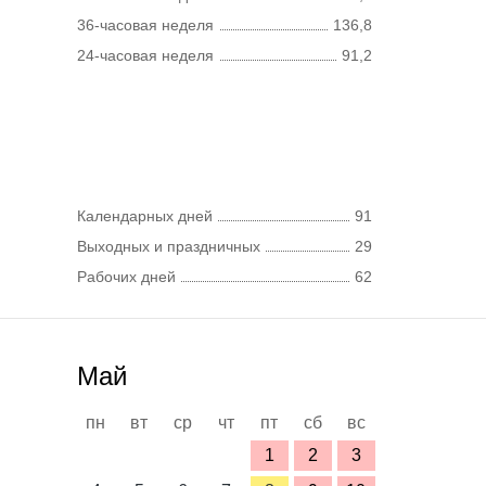
36-часовая неделя
136,8
24-часовая неделя
91,2
Календарных дней
91
Выходных и праздничных
29
Рабочих дней
62
Май
пн
вт
ср
чт
пт
сб
вс
1
2
3