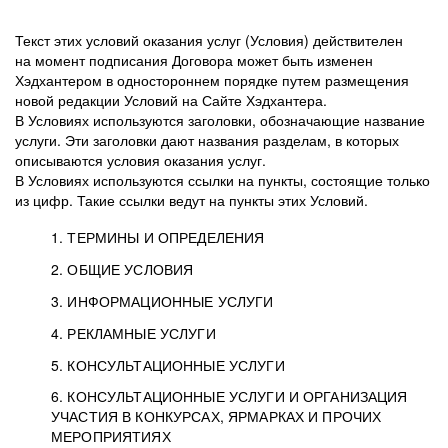
Текст этих условий оказания услуг (Условия) действителен
на момент подписания Договора может быть изменен
Хэдхантером в одностороннем порядке путем размещения
новой редакции Условий на Сайте Хэдхантера.
В Условиях используются заголовки, обозначающие название
услуги. Эти заголовки дают названия разделам, в которых
описываются условия оказания услуг.
В Условиях используются ссылки на пункты, состоящие только
из цифр. Такие ссылки ведут на пункты этих Условий.
1. ТЕРМИНЫ И ОПРЕДЕЛЕНИЯ
2. ОБЩИЕ УСЛОВИЯ
3. ИНФОРМАЦИОННЫЕ УСЛУГИ
1.1. Хэдхантер, или
Хэдхантер, ООО
4. РЕКЛАМНЫЕ УСЛУГИ
HeadHunter, или
«Хэдхантер», ИНН
2.1. Типы и статусы регистрации
5. КОНСУЛЬТАЦИОННЫЕ УСЛУГИ
Исполнитель
7718620740, адрес:
Типы регистрации
3.1. Предоставление доступа к базе данных
2.2. Активация услуг
6. КОНСУЛЬТАЦИОННЫЕ УСЛУГИ И ОРГАНИЗАЦИЯ
125047, г. Москва,
резюме с предложениями Соискателей
Описание и активация
УЧАСТИЯ В КОНКУРСАХ, ЯРМАРКАХ И ПРОЧИХ
2.1.1. Заказчику может быть присвоен один
4.0. Общие условия оказания рекламных услуг
внутригородская
о трудоустройстве с возможностью просмотра
МЕРОПРИЯТИЯХ
из Типов регистраций.
территория
4.0.1. Хэдхантер оказывает Заказчику услугу