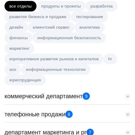
все отделы
продукты и проекты
разработка
развитие бизнеса и продажи
тестирование
дизайн
клиентский сервис
аналитика
финансы
информационная безопасность
маркетинг
корпоративное развитие рынков и капиталов
hr
axo
информационные технологии
юриспруденция
коммерческий департамент
9
Менеджер по работе с ключевыми клиентами (КАМ)
телефонные продажи
8
HeadHunter::Коммерческий департамент
6 авг. 2026
Менеджер по продажам крупному бизнесу
департамент маркетинга и pr
з/п не указана
7