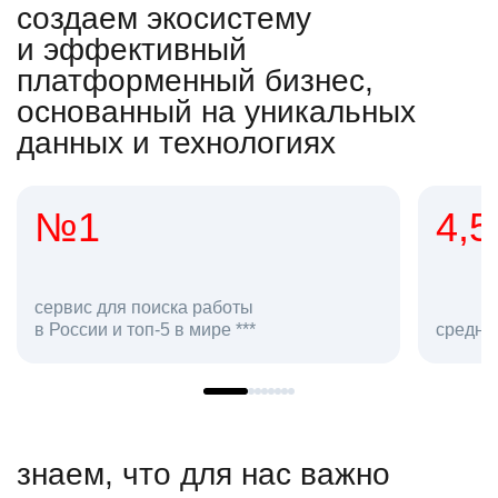
создаем экосистему
и эффективный
платформенный бизнес,
основанный на уникальных
данных и технологиях
4,5
2
сотр
средняя оценка hh.ru как работодателя **
в hh.
знаем, что для нас важно