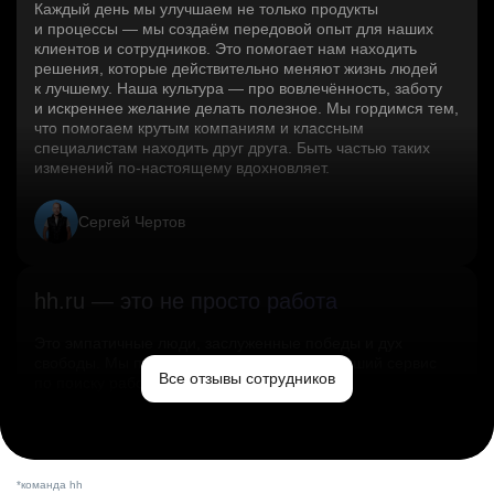
Каждый день мы улучшаем не только продукты
и процессы — мы создаём передовой опыт для наших
клиентов и сотрудников. Это помогает нам находить
решения, которые действительно меняют жизнь людей
к лучшему. Наша культура — про вовлечённость, заботу
и искреннее желание делать полезное. Мы гордимся тем,
что помогаем крутым компаниям и классным
специалистам находить друг друга. Быть частью таких
изменений по‑настоящему вдохновляет.
Сергей Чертов
hh.ru — это не просто работа
Это эмпатичные люди, заслуженные победы и дух
свободы. Мы помогаем миру и создаём лучший сервис
Все отзывы сотрудников
по поиску работы в стране.
Ольга Емельянова
*команда hh