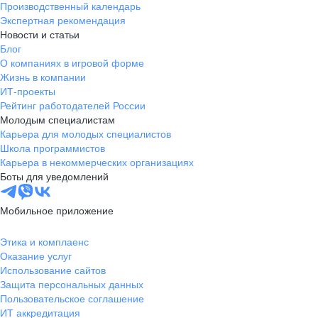
Производственный календарь
Новгородская
Боровичи
Экспертная рекомендация
область
Новости и статьи
Валдай
Малая Вишера
Блог
О компаниях в игровой форме
Окуловка
Пестово
Жизнь в компании
Сольцы
Старая Русса
ИТ-проекты
Холм
Чудово
Рейтинг работодателей России
Мурманская область
Апатиты
Молодым специалистам
Карьера для молодых специалистов
Гаджиево
Заозерск
Школа программистов
Заполярный
Кандалакша
Карьера в некоммерческих организациях
Кировск (Мурманская
Ковдор
Боты для уведомлений
область)
Кола
Мончегорск
Мобильное приложение
Оленегорск
Островной
Полярные Зори
Полярный
Этика и комплаенс
Оказание услуг
Североморск
Снежногорск
Использование сайтов
Республика Карелия
Беломорск
Защита персональных данных
Кемь
Кондопога
Пользовательское соглашение
ИТ аккредитация
Костомукша
Лахденпохья