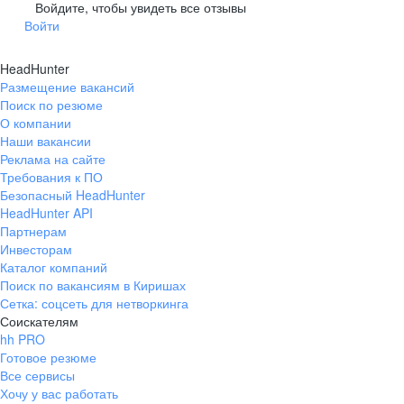
Гусев
Зеленоградск
Войдите, чтобы увидеть все отзывы
Войти
Краснознаменск
Ладушкин
(Калининградская
область)
HeadHunter
Мамоново
Неман
Размещение вакансий
Нестеров
Озерск
Поиск по резюме
(Калининградская
О компании
область)
Наши вакансии
Пионерский
Полесск
Реклама на сайте
Требования к ПО
Правдинск
Светлогорск
(Калининградская
Безопасный HeadHunter
область)
HeadHunter API
Светлый
Славск
Партнерам
Инвесторам
Советск
Черняховск
Каталог компаний
(Калининградская
область)
Поиск по вакансиям в Киришах
Сетка: соцсеть для нетворкинга
Республика Коми
Воркута
Соискателям
Вуктыл
Емва
hh PRO
Инта
Микунь
Готовое резюме
Все сервисы
Печора
Сосногорск
Хочу у вас работать
Усинск
Ухта