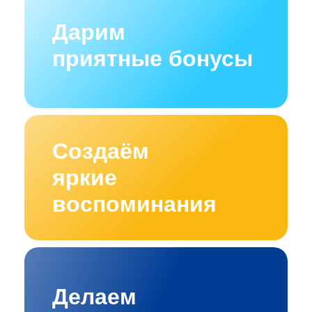
Дарим
приятные бонусы
Создаём
яркие
воспоминания
Делаем