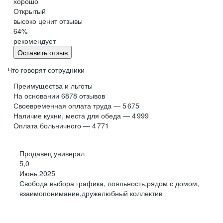
хорошо
Обнинск
Салехард
Открытый
высоко ценит отзывы
Буркина Фасо
Минск
64
%
Гомель
Могилев
рекомендует
Витебск
Гродно
Оставить отзыв
Брест
Архангельская
область
Что говорят сотрудники
Каргополь
Коряжма
Преимущества и льготы
Котлас
Мезень
На основании
6878
отзывов
Своевременная оплата труда — 5 675
Мирный
Новодвинск
(Архангельская
Наличие кухни, места для обеда — 4 999
область)
Оплата больничного — 4 771
Няндома
Онега
Северодвинск
Сольвычегодск
Продавец универал
Шенкурск
Калининградская
5,0
область
Июнь 2025
Багратионовск
Балтийск
Свобода выбора графика, лояльность,рядом с домом,
взаимопонимание,дружелюбный коллектив
Гвардейск
Гурьевск
(Калининградская
область)