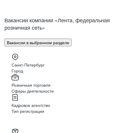
Нижний Новгород
Великий Новгород
Омск
Орел
Вакансии компании «Лента, федеральная
Оренбург
Пенза
розничная сеть»
Пермь
Петрозаводск
Псков
Ростов-на-Дону
Вакансии в выбранном разделе
Рязань
Самара
Саратов
Якутск
Южно-Сахалинск
Владикавказ
Санкт-Петербург
Смоленск
Ставрополь
Город
Тамбов
Казань
Розничная торговля
Тверь
Томск
Сферы деятельности
Кызыл
Тула
Тюмень
Ижевск
Кадровое агентство
Ульяновск
Уфа
Тип регистрации
Хабаровск
Абакан
Челябинск
Грозный
Чита
Чебоксары