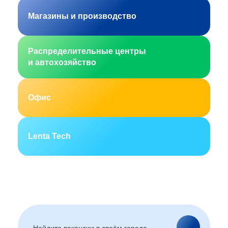
Магазины и производство
Распределительные центры
и автохозяйство
Офис
Lenta Tech
Москва
Санкт-Петербург
Екатеринбург
Новосибирск
Горно-Алтайск
Барнаул
Благовещенск
Архангельск
(Амурская область)
Астрахань
Белгород