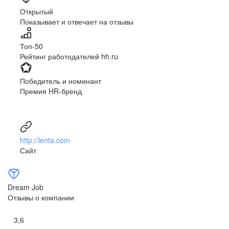
Ярославль
Луганск
Открытый
Показывает и отвечает на отзывы
Луцк
Севастополь
Симферополь
Сумы
Топ-50
Тернополь
Ужгород
Рейтинг работодателей hh.ru
Харьков
Херсон
Хмельницкий
Черкассы
Победитель и номинант
Черновцы
Чернигов
Премия HR-бренд
Ленинградская
Ханты-Мансийск
область
Тольятти
Дудинка
(Красноярский край)
http://lenta.com
Тура (Красноярский
Агинское
Сайт
край)
(Забайкальский АО)
Усть-Ордынский
Палана
Анадырь
Сочи
Dream Job
Норильск
Дзержинск
Отзывы о компании
(Нижегородская
область)
3,6
Арзамас
Саров