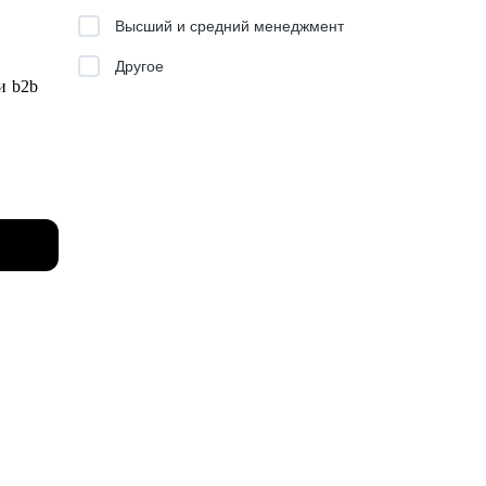
ашем
Высший и средний менеджмент
Другое
и b2b
ю для
нить
й