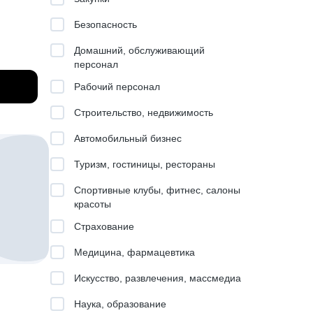
Безопасность
м или
Домашний, обслуживающий
персонал
: выбор
инципы
Рабочий персонал
 WEB,
Строительство, недвижимость
включая
висов),
Автомобильный бизнес
Туризм, гостиницы, рестораны
ов в
Спортивные клубы, фитнес, салоны
у за
красоты
Страхование
работы
Медицина, фармацевтика
Искусство, развлечения, массмедиа
Наука, образование