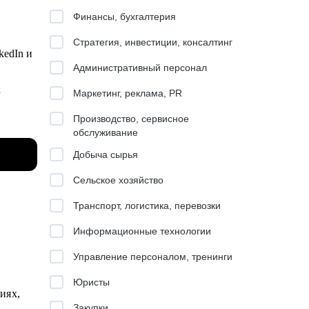
Финансы, бухгалтерия
Стратегия, инвестиции, консалтинг
kedIn и
Административный персонал
х
Маркетинг, реклама, PR
Производство, сервисное
тов (7
обслуживание
Добыча сырья
 бренда
чиков в
Сельское хозяйство
Транспорт, логистика, перевозки
Информационные технологии
Управление персоналом, тренинги
, а
Юристы
с сами.
иях,
о на
Закупки