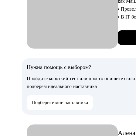
как Mai
русском
• Прове
• Подго
• В IT б
на англ
• Учусь
• Вмест
• Отвеч
страны 
• Пишу к
работы 
• В 202
• Поддер
обеспеч
обсужде
а также
Нужна помощь с выбором?
• Провел
Кому мо
Пройдите короткий тест или просто опишите сво
среднем 
• Всем с
подберём идеального наставника
рубежо
С чем п
• Руково
Подберите мне наставника
• Расска
в IT-ко
• Помогу
• Напиш
Алена
• Помог