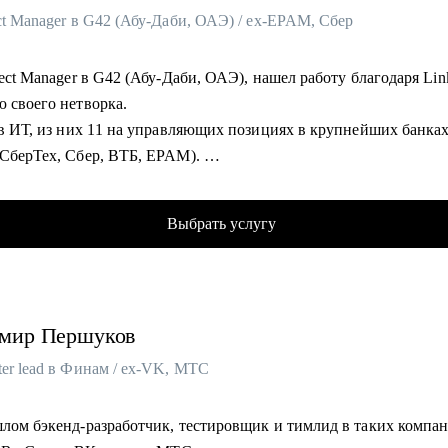
ct Manager в G42 (Абу-Даби, ОАЭ) / ex-EPAM, Сбер
ject Manager в G42 (Абу-Даби, ОАЭ), нашел работу благодаря Lin
ю своего нетворка.
 в ИТ, из них 11 на управляющих позициях в крупнейших банка
(СберТех, Сбер, ВТБ, EPAM).
л путь от администратора проектов до тимлида группы проджек
 за 4 года.
Выбрать услугу
рный консультант и специалист по развитию профессионального
in. Более 3,1 млн просмотров постов в Linkedin, 50 000+ подпис
ых сетях и более 180 клиентов за год.
мир
Першуков
омогу:
аботать с LinkedIn: как искать работу и выбирать нужные
er lead в Финам / ex-VK, МТС
 на Linkedin, что и как писать рекрутерам, прокачаем вместе SSI
сскажу какие посты надо писать, чтобы рекрутеры находили ва
шлом бэкенд-разработчик, тестировщик и тимлид в таких компан
ажу, как составить продающее резюме и сопроводительное письм