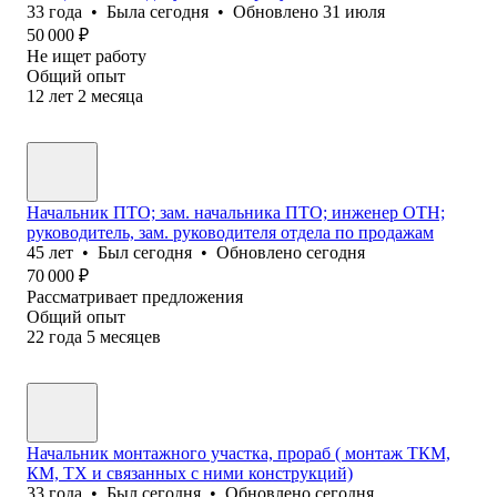
33
года
•
Была
сегодня
•
Обновлено
31 июля
50 000
₽
Не ищет работу
Общий опыт
12
лет
2
месяца
Начальник ПТО; зам. начальника ПТО; инженер ОТН;
руководитель, зам. руководителя отдела по продажам
45
лет
•
Был
сегодня
•
Обновлено
сегодня
70 000
₽
Рассматривает предложения
Общий опыт
22
года
5
месяцев
Начальник монтажного участка, прораб ( монтаж ТКМ,
КМ, ТХ и связанных с ними конструкций)
33
года
•
Был
сегодня
•
Обновлено
сегодня