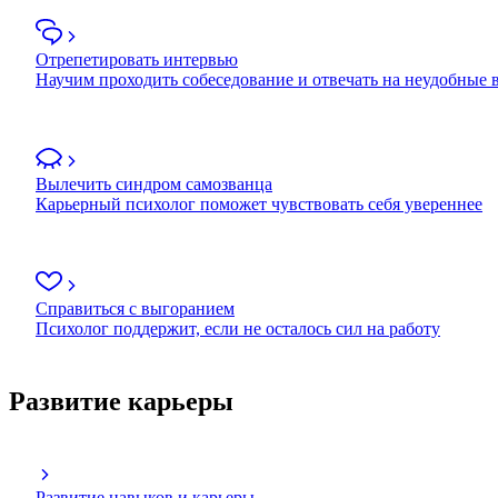
Отрепетировать интервью
Научим проходить собеседование и отвечать на неудобные
Вылечить синдром самозванца
Карьерный психолог поможет чувствовать себя увереннее
Справиться с выгоранием
Психолог поддержит, если не осталось сил на работу
Развитие карьеры
Развитие навыков и карьеры