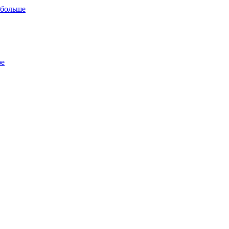
 больше
ре