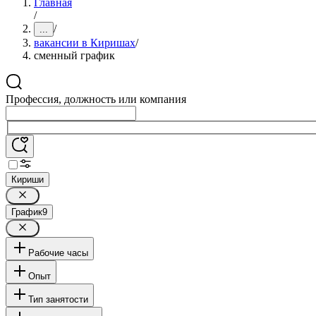
Главная
/
/
...
вакансии в Киришах
/
сменный график
Профессия, должность или компания
Кириши
График
9
Рабочие часы
Опыт
Тип занятости