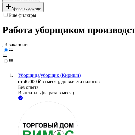
Уровень дохода
Ещё фильтры
Работа уборщиком производс
, 3 вакансии
Уборщица/уборщик (Кириши)
от
46 000
₽
за месяц,
до вычета налогов
Без опыта
Выплаты: Два раза в месяц