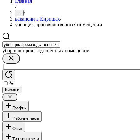
Главная
/
/
...
вакансии в Киришах
/
уборщик производственных помещений
уборщик производственных помещений
Кириши
График
Рабочие часы
Опыт
Тип занятости