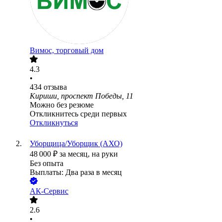
Вимос, торговый дом
4.3
•
434
отзыва
Кириши, проспект Победы, 11
Можно без резюме
Откликнитесь среди первых
Откликнуться
Уборщица/Уборщик (АХО)
48 000
₽
за месяц,
на руки
Без опыта
Выплаты: Два раза в месяц
АК-Сервис
2.6
•