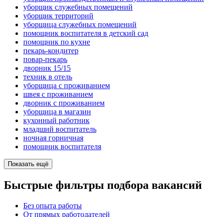
уборщик служебных помещений
уборщик территорий
уборщица служебных помещений
помощник воспитателя в детский сад
помощник по кухне
пекарь-кондитер
повар-пекарь
дворник 15/15
техник в отель
уборщица с проживанием
швея с проживанием
дворник с проживанием
уборщица в магазин
кухонный работник
младший воспитатель
ночная горничная
помощник воспитателя
Показать ещё
Быстрые фильтры подбора вакансий
Без опыта работы
От прямых работодателей