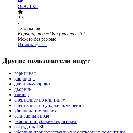
ООО
ГБР
3.5
•
13
отзывов
Кириши, шоссе Энтузиастов, 32
Можно без резюме
Откликнуться
Другие пользователи ищут
горничная
уборщица
дворник-уборщик
дворник
клинер
специалист по клинингу
специалист по уборке помещений
уборщик помещения
санитарный врач
рабочий по уборке территории
сотрудник ГБР
уборщик производственных и служебных помещений