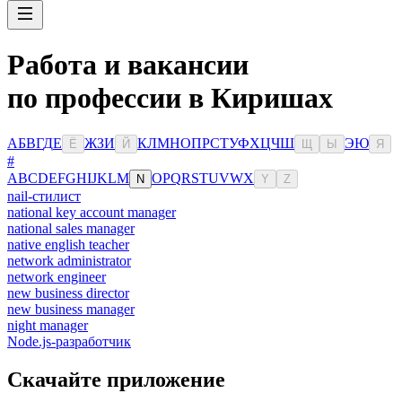
Работа и вакансии
по профессии в Киришах
А
Б
В
Г
Д
Е
Ж
З
И
К
Л
М
Н
О
П
Р
С
Т
У
Ф
Х
Ц
Ч
Ш
Э
Ю
Ё
Й
Щ
Ы
Я
#
A
B
C
D
E
F
G
H
I
J
K
L
M
O
P
Q
R
S
T
U
V
W
X
N
Y
Z
nail-стилист
national key account manager
national sales manager
native english teacher
network administrator
network engineer
new business director
new business manager
night manager
Node.js-разработчик
Скачайте приложение