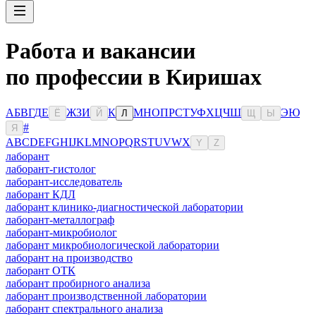
Работа и вакансии
по профессии в Киришах
А
Б
В
Г
Д
Е
Ж
З
И
К
М
Н
О
П
Р
С
Т
У
Ф
Х
Ц
Ч
Ш
Э
Ю
Ё
Й
Л
Щ
Ы
#
Я
A
B
C
D
E
F
G
H
I
J
K
L
M
N
O
P
Q
R
S
T
U
V
W
X
Y
Z
лаборант
лаборант-гистолог
лаборант-исследователь
лаборант КДЛ
лаборант клинико-диагностической лаборатории
лаборант-металлограф
лаборант-микробиолог
лаборант микробиологической лаборатории
лаборант на производство
лаборант ОТК
лаборант пробирного анализа
лаборант производственной лаборатории
лаборант спектрального анализа