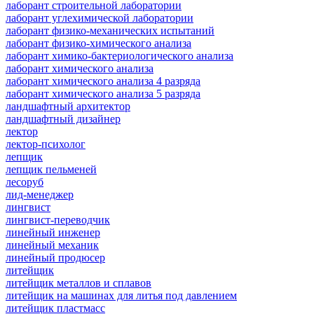
лаборант строительной лаборатории
лаборант углехимической лаборатории
лаборант физико-механических испытаний
лаборант физико-химического анализа
лаборант химико-бактериологического анализа
лаборант химического анализа
лаборант химического анализа 4 разряда
лаборант химического анализа 5 разряда
ландшафтный архитектор
ландшафтный дизайнер
лектор
лектор-психолог
лепщик
лепщик пельменей
лесоруб
лид-менеджер
лингвист
лингвист-переводчик
линейный инженер
линейный механик
линейный продюсер
литейщик
литейщик металлов и сплавов
литейщик на машинах для литья под давлением
литейщик пластмасс